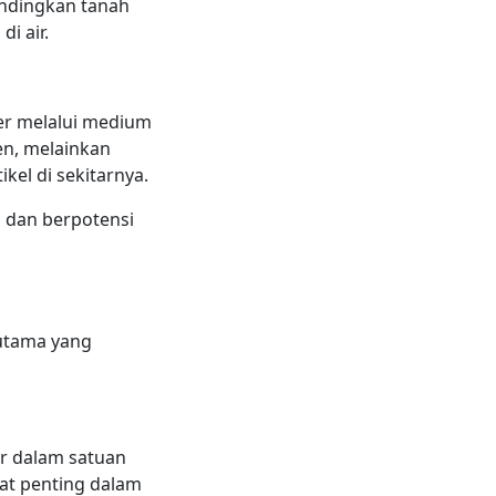
andingkan tanah
i air.
fer melalui medium
en, melainkan
kel di sekitarnya.
 dan berpotensi
utama yang
ur dalam satuan
at penting dalam