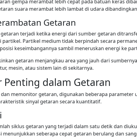
taran gempa merambat lebih cepat pada batuan keras dib
taran suara merambat lebih lambat di udara dibandingkan d
Perambatan Getaran
etaran terjadi ketika energi dari sumber getaran ditrans
i partikel. Partikel medium tidak berpindah secara perman
ar posisi keseimbangannya sambil meneruskan energi ke parti
inkan getaran menjangkau area yang jauh dari sumbernya
r, mesin, atau sistem lain di sekitarnya.
 Penting dalam Getaran
 dan memonitor getaran, digunakan beberapa parameter 
teristik sinyal getaran secara kuantitatif.
i
mlah siklus getaran yang terjadi dalam satu detik dan diuk
nsi menunjukkan seberapa cepat getaran berulang dan sang