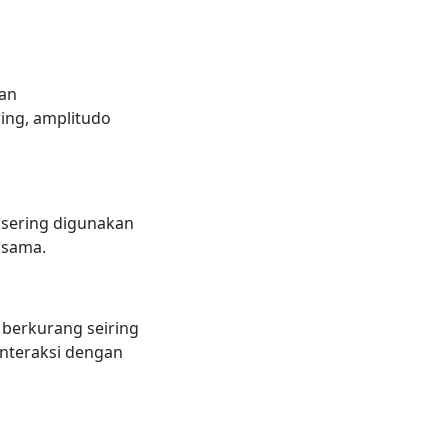
dan
ring, amplitudo
n sering digunakan
 sama.
berkurang seiring
interaksi dengan