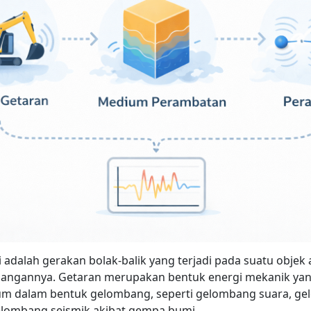
i adalah gerakan bolak-balik yang terjadi pada suatu objek
imbangannya. Getaran merupakan bentuk energi mekanik yan
um dalam bentuk gelombang, seperti gelombang suara, g
elombang seismik akibat gempa bumi.