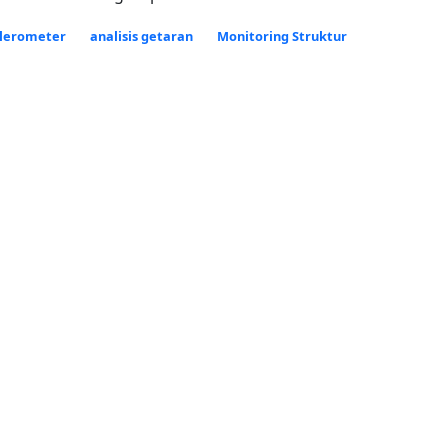
lerometer
analisis getaran
Monitoring Struktur