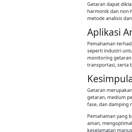
Getaran dapat dikla
harmonik dan non-ha
metode analisis dan
Aplikasi A
Pemahaman terhada
seperti industri un
monitoring getaran 
transportasi, serta
Kesimpul
Getaran merupakan
getaran, medium pe
fase, dan damping m
Pemahaman yang bai
aman, mengoptimalk
keselamatan manusia