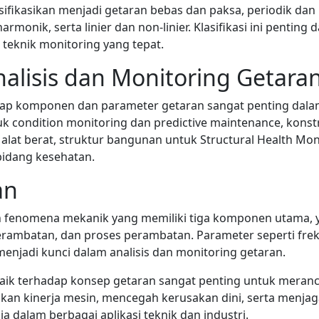
sifikasikan menjadi getaran bebas dan paksa, periodik dan 
rmonik, serta linier dan non-linier. Klasifikasi ini pentin
 teknik monitoring yang tepat.
nalisis dan Monitoring Getara
p komponen dan parameter getaran sangat penting dalam
tuk condition monitoring dan predictive maintenance, konst
alat berat, struktur bangunan untuk Structural Health Mon
 bidang kesehatan.
an
 fenomena mekanik yang memiliki tiga komponen utama, 
rambatan, dan proses perambatan. Parameter seperti frek
enjadi kunci dalam analisis dan monitoring getaran.
k terhadap konsep getaran sangat penting untuk meranc
an kinerja mesin, mencegah kerusakan dini, serta menj
 dalam berbagai aplikasi teknik dan industri.