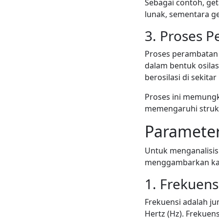
Sebagai contoh, ge
lunak, sementara ge
3. Proses 
Proses perambatan g
dalam bentuk osilas
berosilasi di sekit
Proses ini memungk
memengaruhi struktu
Parameter
Untuk menganalisis
menggambarkan karak
1. Frekuens
Frekuensi adalah ju
Hertz (Hz). Frekue