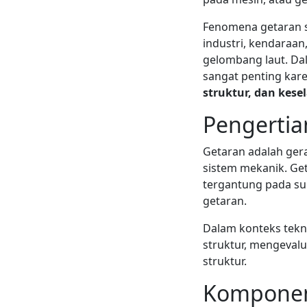
Fenomena getaran s
industri, kendaraan
gelombang laut. Da
sangat penting kar
struktur, dan kes
Pengertia
Getaran adalah gera
sistem mekanik. Get
tergantung pada su
getaran.
Dalam konteks tekni
struktur, mengeval
struktur.
Komponen