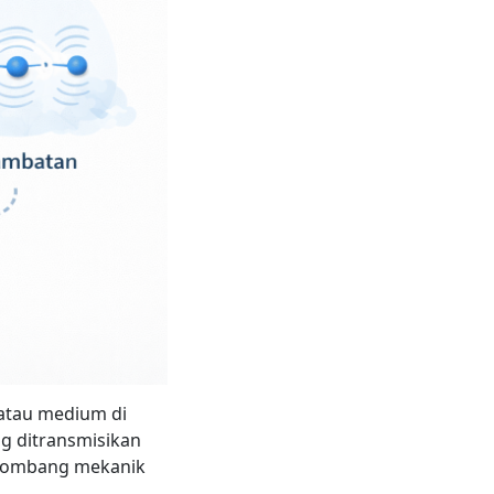
 atau medium di
g ditransmisikan
elombang mekanik