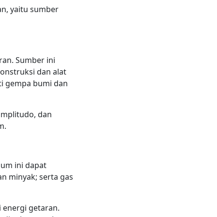
an, yaitu sumber
an. Sumber ini
konstruksi dan alat
rti gempa bumi dan
 amplitudo, dan
m.
um ini dapat
dan minyak; serta gas
 energi getaran.