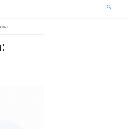
nnya
: