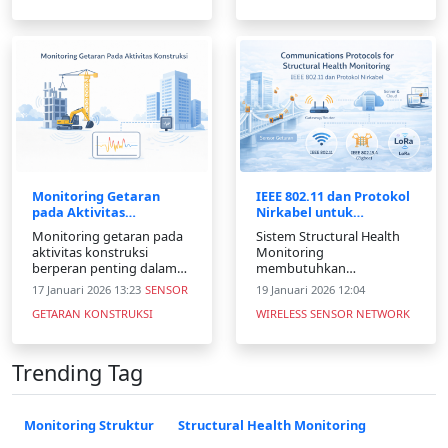
eksperimen terkontrol,
utama getaran, parameter
sementara OMA
penting, serta
menggunakan data
penerapannya dalam
operasional yang
monitoring dan rekayasa
dihasilkan oleh struktur
teknik.
selama beroperasi. Dalam
keduan
Monitoring Getaran
IEEE 802.11 dan Protokol
pada Aktivitas
Nirkabel untuk
Konstruksi: Keamanan,
Structural Health
Monitoring getaran pada
Sistem Structural Health
Kualitas, dan
Monitoring
aktivitas konstruksi
Monitoring
Keberlanjutan
berperan penting dalam
membutuhkan
menjaga keamanan
komunikasi nirkabel yang
17 Januari 2026 13:23
SENSOR
19 Januari 2026 12:04
struktur, kenyamanan
andal. Artikel ini
GETARAN KONSTRUKSI
WIRELESS SENSOR NETWORK
masyarakat, dan
membahas peran IEEE
keberlanjutan lingkungan.
802.11 dan protokol
Dengan sensor getaran
sensor seperti Zigbee dan
dan pemantauan real-
LoRa dalam monitoring
Trending Tag
time, dampak konstruksi
struktur.
dapat dikendalikan secara
efektif.
Monitoring Struktur
Structural Health Monitoring