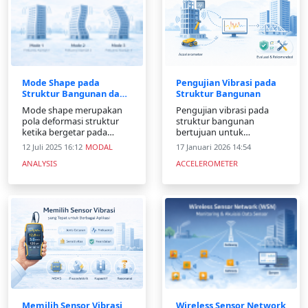
getaran, regangan, dan
pergeseran
Mode Shape pada
Pengujian Vibrasi pada
Struktur Bangunan dan
Struktur Bangunan
Analisis Getaran
Mode shape merupakan
Pengujian vibrasi pada
pola deformasi struktur
struktur bangunan
ketika bergetar pada
bertujuan untuk
frekuensi alamiahnya.
menganalisis respons
12 Juli 2025 16:12
MODAL
17 Januari 2026 14:54
Artikel ini membahas
dinamik dan mendeteksi
ANALYSIS
ACCELEROMETER
pengertian, peran, serta
potensi kerusakan
penerapan mode shape
struktur. Artikel ini
dalam analisis dan
membahas metode,
monitoring struktur.
langkah pengujian, dan
manfaatnya.
Memilih Sensor Vibrasi
Wireless Sensor Network