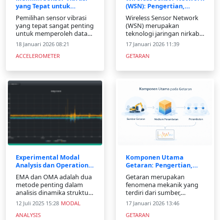
yang Tepat untuk
(WSN): Pengertian,
Monitoring dan Analisis
Arsitektur, Aplikasi, dan
Pemilihan sensor vibrasi
Wireless Sensor Network
Getaran
Tantangan
yang tepat sangat penting
(WSN) merupakan
untuk memperoleh data
teknologi jaringan nirkabel
getaran yang akurat.
yang terdiri dari node
18 Januari 2026 08:21
17 Januari 2026 11:39
Artikel ini membahas
sensor, gateway, dan
ACCELEROMETER
GETARAN
faktor pemilihan sensor
sistem pemantauan.
serta teknologi
Teknologi ini banyak
akselerometer dan MEMS.
digunakan untuk
monitoring lingkungan,
kesehatan, dan struktur
bangunan dengan
efisiensi energi dan ska
Experimental Modal
Komponen Utama
Analysis dan Operational
Getaran: Pengertian,
Modal Analysis (OMA)
Parameter, dan
EMA dan OMA adalah dua
Getaran merupakan
Penerapannya
metode penting dalam
fenomena mekanik yang
analisis dinamika struktur.
terdiri dari sumber,
EMA menggunakan data
medium, dan proses
12 Juli 2025 15:28
MODAL
17 Januari 2026 13:46
eksperimental yang
perambatan. Artikel ini
ANALYSIS
GETARAN
dihasilkan oleh
membahas komponen