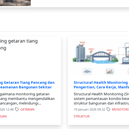
ng Getaran Tiang Pancang dan
Structural Health Monitoring
Keamanan Bangunan Sekitar
Pengertian, Cara Kerja, Manf
Aplikasinya
bagaimana monitoring getaran
Structural Health Monitoring (
ncang membantu mengendalikan
sistem pemantauan kondisi kes
mancangan, melindungi
struktur bangunan dan infrastr
sekitar, dan memenuhi standar
secara real-time dengan meng
2026 12:48
GETARAN
19 Januari 2026 09:32
MONITOR
getaran konstruksi.
sensor. Sistem ini mampu mende
NGAN
STRUKTUR
perubahan perilaku struktur sep
getaran, regangan, dan pergese