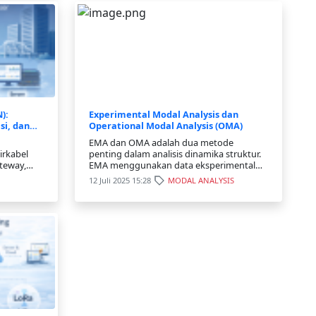
):
Experimental Modal Analysis dan
si, dan
Operational Modal Analysis (OMA)
EMA dan OMA adalah dua metode
irkabel
penting dalam analisis dinamika struktur.
ateway,
EMA menggunakan data eksperimental
gi ini
yang dihasilkan oleh eksperimen
12 Juli 2025 15:28
MODAL ANALYSIS
oring
terkontrol, sementara OMA
uktur
menggunakan data operasional yang
gi dan ska
dihasilkan oleh struktur selama
beroperasi. Dalam keduan