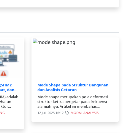
 (SHM):
Mode Shape pada Struktur Bangunan
aat, dan
dan Analisis Getaran
SHM) adalah
Mode shape merupakan pola deformasi
ehatan
struktur ketika bergetar pada frekuensi
uktur
alamiahnya. Artikel ini membahas
gunakan
pengertian, peran, serta penerapan mode
ING
12 Juli 2025 16:12
MODAL ANALYSIS
teksi
shape dalam analisis dan monitoring
erti
struktur.
ran