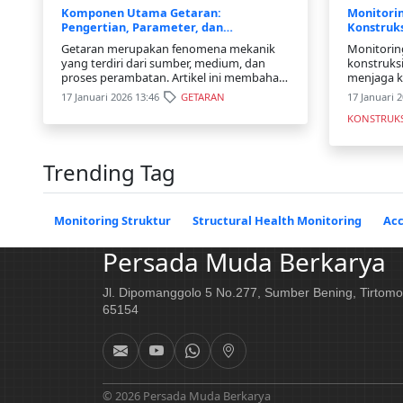
Komponen Utama Getaran:
Monitorin
Pengertian, Parameter, dan
Konstruks
Penerapannya
Keberlan
Getaran merupakan fenomena mekanik
Monitoring
yang terdiri dari sumber, medium, dan
konstruks
proses perambatan. Artikel ini membahas
menjaga k
komponen utama getaran, parameter
masyaraka
17 Januari 2026 13:46
GETARAN
17 Januari 
penting, serta penerapannya dalam
lingkunga
KONSTRUK
monitoring dan rekayasa teknik.
pemantaua
dapat dike
Trending Tag
Monitoring Struktur
Structural Health Monitoring
Ac
Persada Muda Berkarya
Jl. Dipomanggolo 5 No.277, Sumber Bening, Tirtomo
65154
© 2026 Persada Muda Berkarya