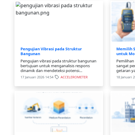
Pengujian Vibrasi pada Struktur
Memilih S
Bangunan
untuk Mon
Pengujian vibrasi pada struktur bangunan
Pemilihan 
bertujuan untuk menganalisis respons
sangat pe
dinamik dan mendeteksi potensi
getaran ya
kerusakan struktur. Artikel ini membahas
faktor pem
17 Januari 2026 14:54
ACCELEROMETER
18 Januari 
metode, langkah pengujian, dan
akselerom
manfaatnya.