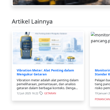
Artikel Lainnya
Vibration Meter: Alat Penting dalam
Monitori
Mengukur Getaran
Standar 
Vibration meter adalah alat penting dalam
Pelajari 
pemeliharaan, pemantauan, dan analisis
tiang pa
getaran dalam berbagai konteks. Dengan
risiko pe
kemampuannya untuk mendeteksi
bangunan 
12 Juli 2025 16:22
GETARAN
19 Januari 
masalah dini, alat ini berperan kunci dalam
pengujian 
PEMANCA
mencegah kegagalan peralatan,
meningkatkan efisiensi, dan men