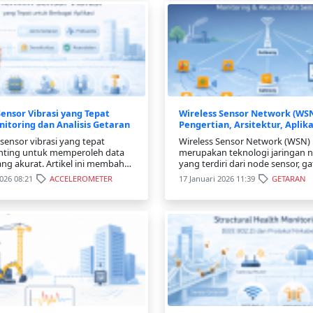
ensor Vibrasi yang Tepat
Wireless Sensor Network (WSN
itoring dan Analisis Getaran
Pengertian, Arsitektur, Aplika
Tantangan
sensor vibrasi yang tepat
Wireless Sensor Network (WSN)
nting untuk memperoleh data
merupakan teknologi jaringan n
ng akurat. Artikel ini membahas
yang terdiri dari node sensor, g
ilihan sensor serta teknologi
dan sistem pemantauan. Teknolo
2026 08:21
ACCELEROMETER
17 Januari 2026 11:39
GETARAN
eter dan MEMS.
banyak digunakan untuk monit
lingkungan, kesehatan, dan str
bangunan dengan efisiensi ener