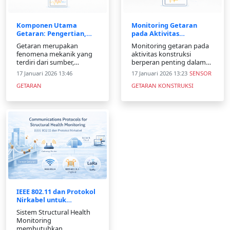
Komponen Utama
Monitoring Getaran
Getaran: Pengertian,
pada Aktivitas
Parameter, dan
Konstruksi: Keamanan,
Getaran merupakan
Monitoring getaran pada
Penerapannya
Kualitas, dan
fenomena mekanik yang
aktivitas konstruksi
Keberlanjutan
terdiri dari sumber,
berperan penting dalam
medium, dan proses
menjaga keamanan
17 Januari 2026 13:46
17 Januari 2026 13:23
SENSOR
perambatan. Artikel ini
struktur, kenyamanan
GETARAN
GETARAN KONSTRUKSI
membahas komponen
masyarakat, dan
utama getaran, parameter
keberlanjutan lingkungan.
penting, serta
Dengan sensor getaran
penerapannya dalam
dan pemantauan real-
monitoring dan rekayasa
time, dampak konstruksi
teknik.
dapat dikendalikan secara
efektif.
IEEE 802.11 dan Protokol
Nirkabel untuk
Structural Health
Sistem Structural Health
Monitoring
Monitoring
membutuhkan