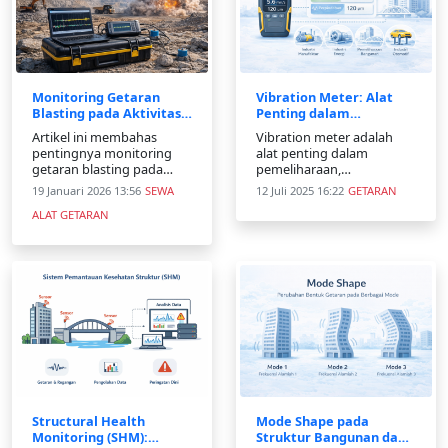
Monitoring Getaran
Vibration Meter: Alat
Blasting pada Aktivitas
Penting dalam
Pertambangan dan
Mengukur Getaran
Artikel ini membahas
Vibration meter adalah
Standarnya
pentingnya monitoring
alat penting dalam
getaran blasting pada
pemeliharaan,
aktivitas pertambangan,
pemantauan, dan analisis
19 Januari 2026 13:56
SEWA
12 Juli 2025 16:22
GETARAN
sumber getaran
getaran dalam berbagai
ALAT GETARAN
peledakan, parameter PPV,
konteks. Dengan
standar batas getaran,
kemampuannya untuk
serta metode pengukuran
mendeteksi masalah dini,
untuk melindungi
alat ini berperan kunci
lingkungan sekitar
dalam mencegah
kegagalan peralatan,
meningkatkan efisiensi,
dan men
Structural Health
Mode Shape pada
Monitoring (SHM):
Struktur Bangunan dan