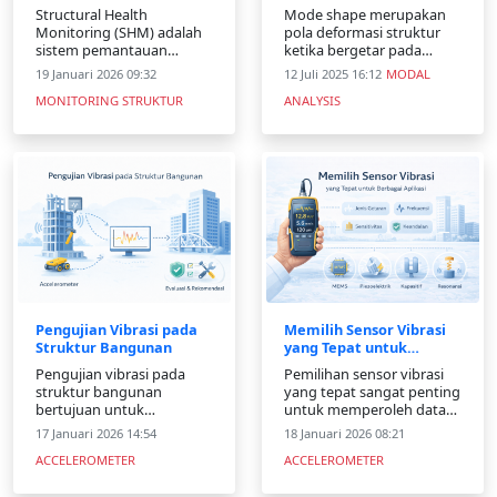
Pengertian, Cara Kerja,
Analisis Getaran
Structural Health
Mode shape merupakan
Manfaat, dan
Monitoring (SHM) adalah
pola deformasi struktur
Aplikasinya
sistem pemantauan
ketika bergetar pada
kondisi kesehatan struktur
frekuensi alamiahnya.
19 Januari 2026 09:32
12 Juli 2025 16:12
MODAL
bangunan dan
Artikel ini membahas
MONITORING STRUKTUR
ANALYSIS
infrastruktur secara real-
pengertian, peran, serta
time dengan
penerapan mode shape
menggunakan sensor.
dalam analisis dan
Sistem ini mampu
monitoring struktur.
mendeteksi perubahan
perilaku struktur seperti
getaran, regangan, dan
pergeseran
Pengujian Vibrasi pada
Memilih Sensor Vibrasi
Struktur Bangunan
yang Tepat untuk
Monitoring dan Analisis
Pengujian vibrasi pada
Pemilihan sensor vibrasi
Getaran
struktur bangunan
yang tepat sangat penting
bertujuan untuk
untuk memperoleh data
menganalisis respons
getaran yang akurat.
17 Januari 2026 14:54
18 Januari 2026 08:21
dinamik dan mendeteksi
Artikel ini membahas
ACCELEROMETER
ACCELEROMETER
potensi kerusakan
faktor pemilihan sensor
struktur. Artikel ini
serta teknologi