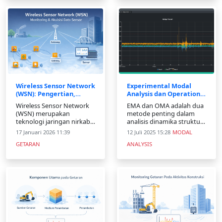
membahas metode,
akselerometer dan MEMS.
langkah pengujian, dan
manfaatnya.
Wireless Sensor Network
Experimental Modal
(WSN): Pengertian,
Analysis dan Operational
Arsitektur, Aplikasi, dan
Modal Analysis (OMA)
Wireless Sensor Network
EMA dan OMA adalah dua
Tantangan
(WSN) merupakan
metode penting dalam
teknologi jaringan nirkabel
analisis dinamika struktur.
yang terdiri dari node
EMA menggunakan data
17 Januari 2026 11:39
12 Juli 2025 15:28
MODAL
sensor, gateway, dan
eksperimental yang
GETARAN
ANALYSIS
sistem pemantauan.
dihasilkan oleh
Teknologi ini banyak
eksperimen terkontrol,
digunakan untuk
sementara OMA
monitoring lingkungan,
menggunakan data
kesehatan, dan struktur
operasional yang
bangunan dengan
dihasilkan oleh struktur
efisiensi energi dan ska
selama beroperasi. Dalam
keduan