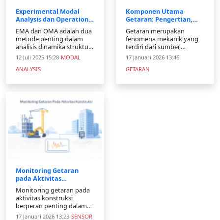
Experimental Modal
Komponen Utama
Analysis dan Operational
Getaran: Pengertian,
Modal Analysis (OMA)
Parameter, dan
EMA dan OMA adalah dua
Getaran merupakan
Penerapannya
metode penting dalam
fenomena mekanik yang
analisis dinamika struktur.
terdiri dari sumber,
EMA menggunakan data
medium, dan proses
12 Juli 2025 15:28
MODAL
17 Januari 2026 13:46
eksperimental yang
perambatan. Artikel ini
ANALYSIS
GETARAN
dihasilkan oleh
membahas komponen
eksperimen terkontrol,
utama getaran, parameter
sementara OMA
penting, serta
menggunakan data
penerapannya dalam
operasional yang
monitoring dan rekayasa
dihasilkan oleh struktur
teknik.
selama beroperasi. Dalam
keduan
Monitoring Getaran
pada Aktivitas
Konstruksi: Keamanan,
Monitoring getaran pada
Kualitas, dan
aktivitas konstruksi
Keberlanjutan
berperan penting dalam
menjaga keamanan
17 Januari 2026 13:23
SENSOR