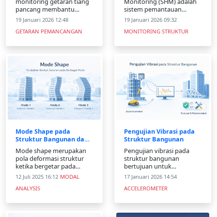
monitoring getaran tiang
Monitoring (SHM) adalah
Aplikasinya
pancang membantu
sistem pemantauan
mengendalikan risiko
kondisi kesehatan struktur
19 Januari 2026 12:48
19 Januari 2026 09:32
pemancangan, melindungi
bangunan dan
GETARAN PEMANCANGAN
MONITORING STRUKTUR
bangunan sekitar, dan
infrastruktur secara real-
memenuhi standar
time dengan
pengujian getaran
menggunakan sensor.
konstruksi.
Sistem ini mampu
mendeteksi perubahan
perilaku struktur seperti
getaran, regangan, dan
pergeseran
Mode Shape pada
Pengujian Vibrasi pada
Struktur Bangunan dan
Struktur Bangunan
Analisis Getaran
Mode shape merupakan
Pengujian vibrasi pada
pola deformasi struktur
struktur bangunan
ketika bergetar pada
bertujuan untuk
frekuensi alamiahnya.
menganalisis respons
12 Juli 2025 16:12
MODAL
17 Januari 2026 14:54
Artikel ini membahas
dinamik dan mendeteksi
ANALYSIS
ACCELEROMETER
pengertian, peran, serta
potensi kerusakan
penerapan mode shape
struktur. Artikel ini
dalam analisis dan
membahas metode,
monitoring struktur.
langkah pengujian, dan