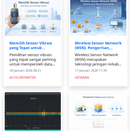
manfaatnya.
Memilih Sensor Vibrasi
Wireless Sensor Network
yang Tepat untuk
(WSN): Pengertian,
Monitoring dan Analisis
Arsitektur, Aplikasi, dan
Pemilihan sensor vibrasi
Wireless Sensor Network
Getaran
Tantangan
yang tepat sangat penting
(WSN) merupakan
untuk memperoleh data
teknologi jaringan nirkabel
getaran yang akurat.
yang terdiri dari node
18 Januari 2026 08:21
17 Januari 2026 11:39
Artikel ini membahas
sensor, gateway, dan
ACCELEROMETER
GETARAN
faktor pemilihan sensor
sistem pemantauan.
serta teknologi
Teknologi ini banyak
akselerometer dan MEMS.
digunakan untuk
monitoring lingkungan,
kesehatan, dan struktur
bangunan dengan
efisiensi energi dan ska