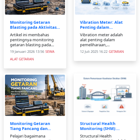
Monitoring Getaran
Vibration Meter: Alat
Blasting pada Aktivitas
Penting dalam
Pertambangan dan
Mengukur Getaran
Artikel ini membahas
Vibration meter adalah
Standarnya
pentingnya monitoring
alat penting dalam
getaran blasting pada
pemeliharaan,
aktivitas pertambangan,
pemantauan, dan analisis
19 Januari 2026 13:56
SEWA
12 Juli 2025 16:22
GETARAN
sumber getaran
getaran dalam berbagai
ALAT GETARAN
peledakan, parameter PPV,
konteks. Dengan
standar batas getaran,
kemampuannya untuk
serta metode pengukuran
mendeteksi masalah dini,
untuk melindungi
alat ini berperan kunci
lingkungan sekitar
dalam mencegah
kegagalan peralatan,
meningkatkan efisiensi,
dan men
Monitoring Getaran
Structural Health
Tiang Pancang dan
Monitoring (SHM):
Standar Keamanan
Pengertian, Cara Kerja,
Pelajari bagaimana
Structural Health
Bangunan Sekitar
Manfaat, dan