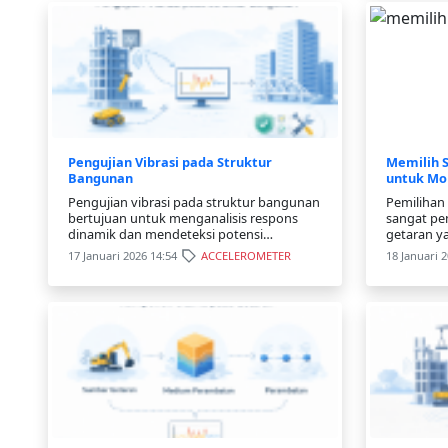
Pengujian Vibrasi pada Struktur
Memilih S
Bangunan
untuk Mon
Pengujian vibrasi pada struktur bangunan
Pemilihan 
bertujuan untuk menganalisis respons
sangat pe
dinamik dan mendeteksi potensi
getaran ya
kerusakan struktur. Artikel ini membahas
faktor pem
17 Januari 2026 14:54
ACCELEROMETER
18 Januari 
metode, langkah pengujian, dan
akselerom
manfaatnya.