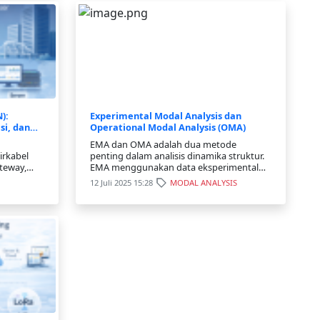
):
Experimental Modal Analysis dan
si, dan
Operational Modal Analysis (OMA)
EMA dan OMA adalah dua metode
irkabel
penting dalam analisis dinamika struktur.
ateway,
EMA menggunakan data eksperimental
gi ini
yang dihasilkan oleh eksperimen
12 Juli 2025 15:28
MODAL ANALYSIS
oring
terkontrol, sementara OMA
uktur
menggunakan data operasional yang
gi dan ska
dihasilkan oleh struktur selama
beroperasi. Dalam keduan