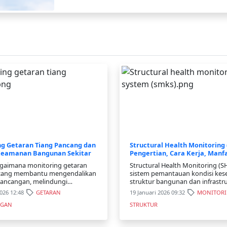
ng Getaran Tiang Pancang dan
Structural Health Monitoring
Keamanan Bangunan Sekitar
Pengertian, Cara Kerja, Manf
Aplikasinya
bagaimana monitoring getaran
Structural Health Monitoring (
ncang membantu mengendalikan
sistem pemantauan kondisi kes
mancangan, melindungi
struktur bangunan dan infrastr
sekitar, dan memenuhi standar
secara real-time dengan meng
2026 12:48
GETARAN
19 Januari 2026 09:32
MONITOR
getaran konstruksi.
sensor. Sistem ini mampu mende
NGAN
STRUKTUR
perubahan perilaku struktur sep
getaran, regangan, dan pergese