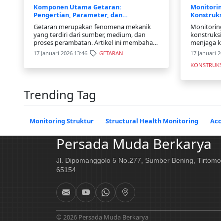
Komponen Utama Getaran:
Monitorin
Pengertian, Parameter, dan
Konstruks
Penerapannya
Keberlan
Getaran merupakan fenomena mekanik
Monitoring
yang terdiri dari sumber, medium, dan
konstruks
proses perambatan. Artikel ini membahas
menjaga k
komponen utama getaran, parameter
masyaraka
17 Januari 2026 13:46
GETARAN
17 Januari 
penting, serta penerapannya dalam
lingkunga
KONSTRUK
monitoring dan rekayasa teknik.
pemantaua
dapat dike
Trending Tag
Monitoring Struktur
Structural Health Monitoring
Ac
Persada Muda Berkarya
Jl. Dipomanggolo 5 No.277, Sumber Bening, Tirtomo
65154
© 2026 Persada Muda Berkarya