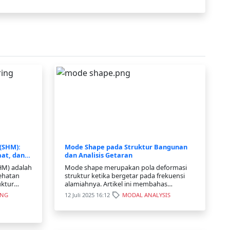
 (SHM):
Mode Shape pada Struktur Bangunan
aat, dan
dan Analisis Getaran
SHM) adalah
Mode shape merupakan pola deformasi
ehatan
struktur ketika bergetar pada frekuensi
uktur
alamiahnya. Artikel ini membahas
gunakan
pengertian, peran, serta penerapan mode
ING
12 Juli 2025 16:12
MODAL ANALYSIS
teksi
shape dalam analisis dan monitoring
erti
struktur.
ran