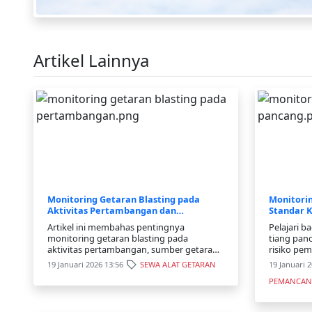
Artikel Lainnya
Monitoring Getaran Blasting pada
Monitori
Aktivitas Pertambangan dan
Standar 
Standarnya
Artikel ini membahas pentingnya
Pelajari 
monitoring getaran blasting pada
tiang pa
aktivitas pertambangan, sumber getaran
risiko pe
peledakan, parameter PPV, standar batas
bangunan 
19 Januari 2026 13:56
SEWA ALAT GETARAN
19 Januari 
getaran, serta metode pengukuran untuk
pengujian 
PEMANCA
melindungi lingkungan sekitar