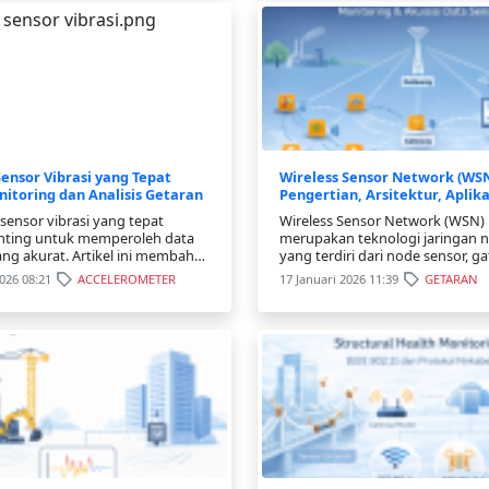
ensor Vibrasi yang Tepat
Wireless Sensor Network (WSN
itoring dan Analisis Getaran
Pengertian, Arsitektur, Aplika
Tantangan
sensor vibrasi yang tepat
Wireless Sensor Network (WSN)
nting untuk memperoleh data
merupakan teknologi jaringan n
ng akurat. Artikel ini membahas
yang terdiri dari node sensor, g
ilihan sensor serta teknologi
dan sistem pemantauan. Teknolo
2026 08:21
ACCELEROMETER
17 Januari 2026 11:39
GETARAN
eter dan MEMS.
banyak digunakan untuk monit
lingkungan, kesehatan, dan str
bangunan dengan efisiensi ener